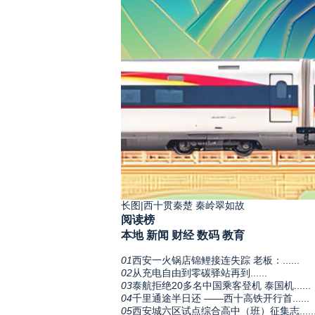
长图|西十贯秦楚 秦岭翠如故
阅读榜
本地
新闻
财经
数码
教育
01
西安一火锅店锦鲤接连失踪 老板：......
02
从充电自由到零碳驿站再到......
03
泰航拒绝20多名中国乘客登机 泰国机......
04
千里通途半日还 ——西十高铁开行首......
05
西安城六区试点综合高中（班）征集志.....