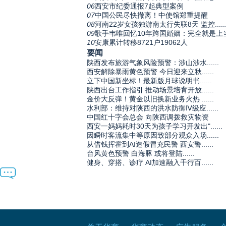
06
西安市纪委通报7起典型案例
07
中国公民尽快撤离！中使馆郑重提醒
08
河南22岁女孩独游南太行失联8天 监控.....
09
歌手韦唯回忆10年跨国婚姻：完全就是上
10
安康累计转移8721户19062人
要闻
陕西发布旅游气象风险预警：涉山涉水......
西安解除暴雨黄色预警 今日迎来立秋......
立下中国新坐标！最新版月球说明书......
陕西出台工作指引 推动场景培育开放......
金价大反弹！黄金以旧换新业务火热 ......
水利部：维持对陕西的洪水防御Ⅳ级应......
中国红十字会总会 向陕西调拨救灾物资
西安一妈妈耗时30天为孩子学习开发出"......
因瞬时客流集中等原因致部分观众入场......
从借钱挥霍到AI造假冒充民警 西安警......
台风黄色预警 白海豚 或将登陆......
健身、穿搭、诊疗 AI加速融入千行百......