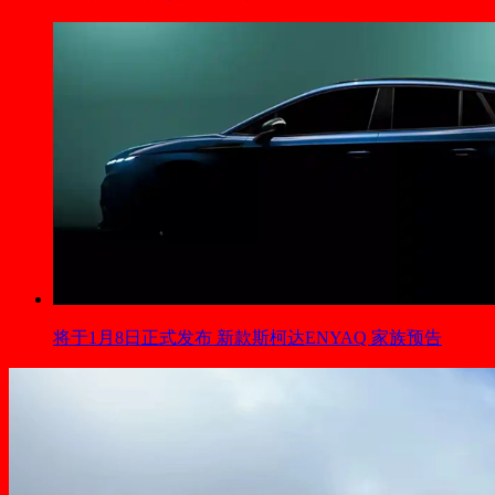
将于1月8日正式发布 新款斯柯达ENYAQ 家族预告